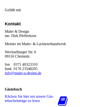
Gefällt mir
Kontakt
Maler & Design
me. Dirk Pfefferkorn
Meister im Maler- & Lackiererhandwerk
Wechselburger Str. 6
09116 Chemnitz
fon 0371 40323310
funk 0176 23548205
info@maler-u-design.de
Gästebuch
Klicken Sie hier um unsere Gäs­
te­buch­ein­trä­ge zu lesen