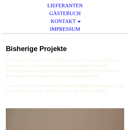
LIEFERANTEN
GÄSTEBUCH
KONTAKT
IMPRESSUM
Bisherige Projekte
Hier können Sie sich ein Bild über unsere Arbeit und Projekte
verschaffen. Zu unserem Kundenstamm gehören neben
Privatpersonen auch kleine und mittelständische Unternehmen,
die immer wieder gerne mit uns zusammenarbeiten.
Lassen Sie sich von unseren Referenzprojekten überzeugen und
kontaktieren Sie uns. Wir freuen uns auf Ihren Auftrag!