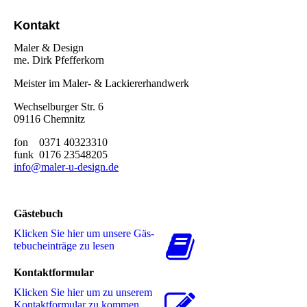
Kontakt
Maler & Design
me. Dirk Pfefferkorn
Meister im Maler- & Lackiererhandwerk
Wechselburger Str. 6
09116 Chemnitz
fon 0371 40323310
funk 0176 23548205
info@maler-u-design.de
Gästebuch
Klicken Sie hier um unsere Gäs­
te­buch­ein­trä­ge zu lesen
Kontaktformular
Klicken Sie hier um zu unserem
Kon­takt­for­mu­lar zu kommen